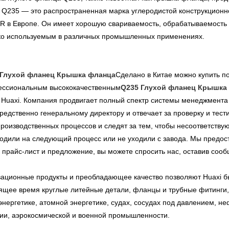
 Q235 — это распространенная марка углеродистой конструкционн
R в Европе. Он имеет хорошую свариваемость, обрабатываемость и
о используемым в различных промышленных применениях.
 Глухой фланец Крышка фланца
Сделано в Китае можно купить по
ссиональным высококачественным
Q235 Глухой фланец Крышка
 Huaxi. Компания продвигает полный спектр системы менеджмента 
редственно генеральному директору и отвечает за проверку и тес
производственных процессов и следят за тем, чтобы несоответству
одили на следующий процесс или не уходили с завода. Мы предост
 прайс-лист и предложение, вы можете спросить нас, оставив соо
ационные продукты и преобладающее качество позволяют Huaxi быт
ящее время круглые литейные детали, фланцы и трубные фитинги,
энергетике, атомной энергетике, судах, сосудах под давлением,
ии, аэрокосмической и военной промышленности.