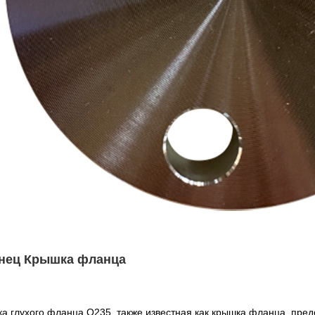
нец Крышка фланца
а глухого фланца Q235, также известная как крышка фланца, пред