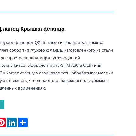
 фланец Крышка фланца
глухим фланцем Q235, также известная как крышка
яет собой тип глухого фланца, изготовленного из стали
 распространенная марка углеродистой
стали в Китае, эквивалентная ASTM A36 в США или
 Он имеет хорошую свариваемость, обрабатываемость и
ую стоимость, что делает его широко используемым в
шленных применениях.
atsApp
Pinterest
LinkedIn
Share