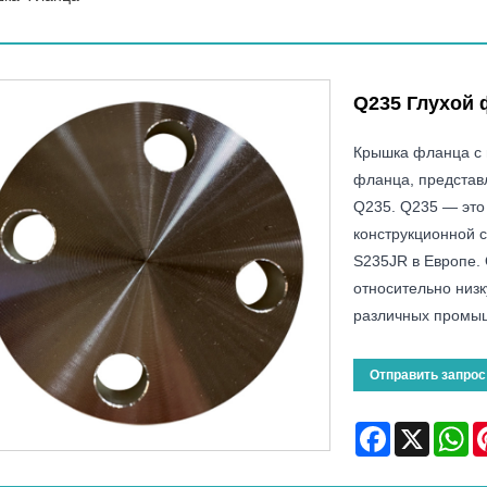
Q235 Глухой
Крышка фланца с 
фланца, представл
Q235. Q235 — это
конструкционной 
S235JR в Европе.
относительно низк
различных промы
Отправить запрос
Facebook
X
Wh