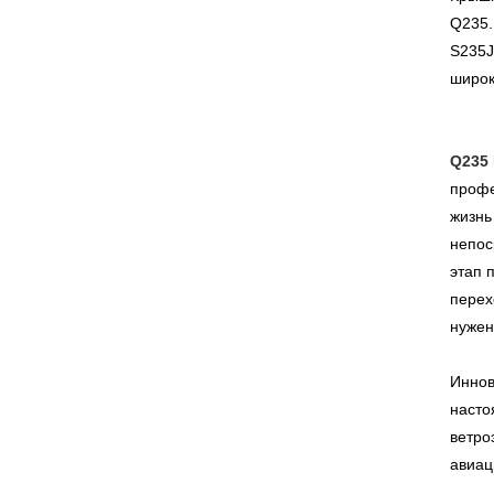
Q235.
S235J
широк
Q235
профе
жизнь
непос
этап 
перех
нужен
Иннов
насто
ветро
авиац