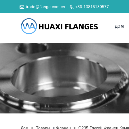

trade@flange.com.cn
+86-13815130577

ДОМ
Дом
>
Товары
>
Фланец
>
Q235 Глухой Фланец Кры