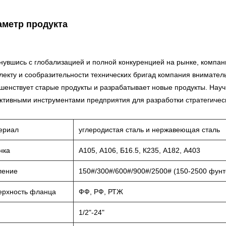
аметр продукта
нувшись с глобализацией и полной конкуренцией на рынке, компани
лекту и сообразительности технических бригад компания внимател
шенствует старые продукты и разрабатывает новые продукты. Нау
тивными инструментами предприятия для разработки стратегически
ериал
углеродистая сталь и нержавеющая сталь
нка
А105, А106, Б16.5, К235, А182, А403
ление
150#/300#/600#/900#/2500# (150-2500 фунт
ерхность фланца
ФФ, РФ, РТЖ
1/2"-24"