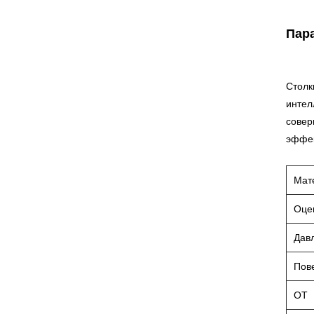
Пар
Столк
интел
совер
эффек
Мат
Оце
Дав
Пов
ОТ