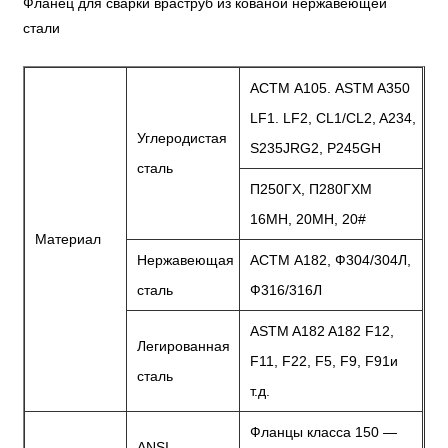
Фланец для сварки враструб из кованой нержавеющей
стали
АСТМ А105. ASTM A350
LF1. LF2, CL1/CL2, A234,
Углеродистая
S235JRG2, P245GH
сталь
П250ГХ, П280ГХМ
16МН, 20МН, 20#
Материал
Нержавеющая
АСТМ А182, Ф304/304Л,
сталь
Ф316/316Л
ASTM A182 A182 F12,
Легированная
F11, F22, F5, F9, F91и
сталь
т.д.
Фланцы класса 150 —
ANSI