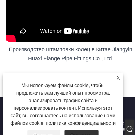
Производство штамповки колец в Китае-Jiangyin
Huaxi Flange Pipe Fittings Co., Ltd.
X
Мы используем файлы cookie, чтобы
предложить вам лучший опыт просмотра,
анализировать трафик сайта и
персонализировать контент. Используя этот
сайт, вы соглашаетесь на использование нами
файлов cookie.
политика конфиденциальности
Copyright © 2022 Jiangyin Huaxi Flange Pipe Fittings Co., Ltd.
- Фланец, кольцевые поковки, трубная арматура - Все права