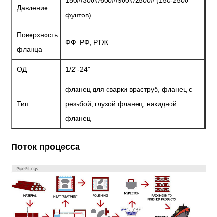
150#/300#/600#/900#/2500# (150-2500
Давление
фунтов)
Поверхность
ФФ, РФ, РТЖ
фланца
ОД
1/2"-24"
фланец для сварки враструб, фланец с
Тип
резьбой, глухой фланец, накидной
фланец
Поток процесса