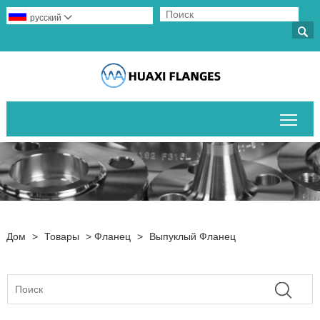
русский


Пер
Дом
>
Товары
>
Фланец
>
Выпуклый Фланец